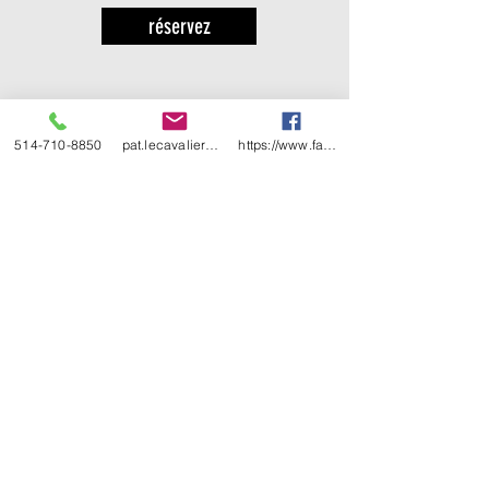
réservez
514-710-8850
pat.lecavalier@hotmail.com
https://www.facebook.com/people/Animatio
recevez de nos
nouvelles
abonnez-vous à notre
bulletin